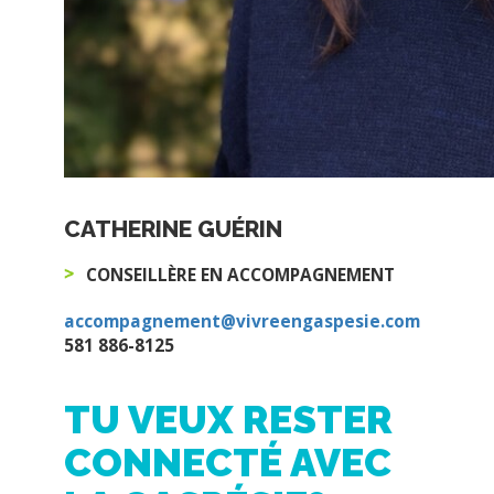
CATHERINE GUÉRIN
CONSEILLÈRE EN ACCOMPAGNEMENT
accompagnement@vivreengaspesie.com
581 886-8125
TU VEUX RESTER
CONNECTÉ AVEC
LA GASPÉSIE?
Inscris-toi à notre infolettre pour recevoir de
l’information sur la Gaspésie quelques fois
par année.