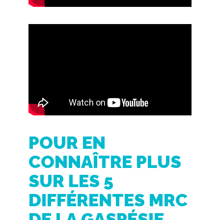
POUR EN
CONNAÎTRE PLUS
SUR LES 5
DIFFÉRENTES MRC
DE LA GASPÉSIE,
CONSULTEZ LES
LIENS SUIVANTS
MRC de la Haute-Gaspésie