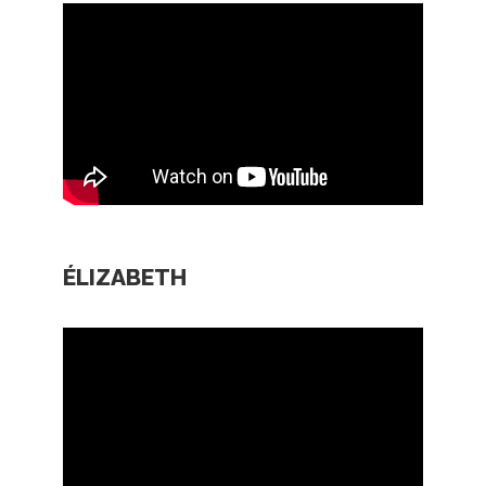
ÉLIZABETH
Selon Éric, faire le choix de venir vivre en
Gaspésie, c’est vraiment faire le choix d’être
plus heureux. Éric est originaire de Saint-