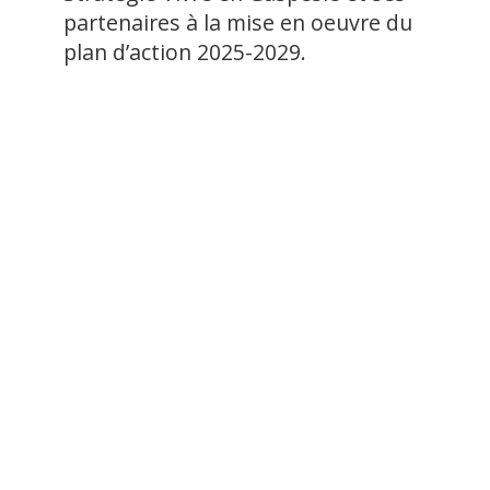
partenaires à la mise en oeuvre du
plan d’action 2025-2029.
CONDITIONS DE TRAVAIL
Un horaire flexible, pour un vrai équilibre
Horaire variable
Programme santé et bien-être
Semaine de travail de 32h (payée 35h!) après un
an au sein de l’organisation
Un poste en télétravail, basé en Gaspésie