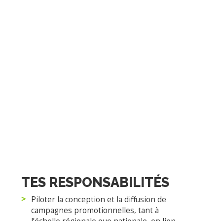
mobilisé
Équipe passionnée et collaborative
Projets porteurs pour la Gaspésie
Encadrement dynamique, basé sur la confiance,
l’autonomie et l’innovation
DATE D’ENTRÉE EN FONCTION : 17
NOVEMBRE 2025
TES RESPONSABILITÉS
Piloter la conception et la diffusion de
campagnes promotionnelles, tant à