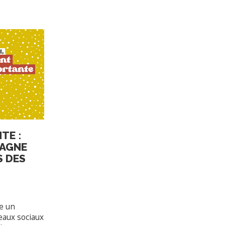
TE :
PAGNE
S DES
ce un
eaux sociaux