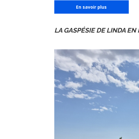
En savoir plus
LA GASPÉSIE DE LINDA EN 
1
2
3
4
5
6
Previous
Next